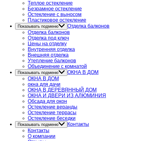
Теплое остекление
Безрамное остекление
Остекление с выносом
Пластиковое остекление
Отделка балконов
Показывать подменю
Отделка балконов
Отделка под ключ
Цены на отделку
Внутренняя отделка
Внешняя отделка
Утепление балконов
Объединение с комнатой
ОКНА В ДОМ
Показывать подменю
ОКНА В ДОМ
окна для дачи
ОКНА В ДЕРЕВЯННЫЙ ДОМ
ОКНА И ДВЕРИ ИЗ АЛЮМИНИЯ
Обсада для окон
Остекление веранды
Остекление террасы
Остекление беседки
Контакты
Показывать подменю
Контакты
О компании