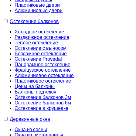
Пластиковые двери
Алюминиевые двери
Остекление балконов
Холодное остекление
Раздвижное остекление
Теплое остекление
Остекление с выносом
Безрамное остекление
Остекление Provedal
Панорамное остекление
Французское остекление
Алюминиевое остекление
Пластиковое остекление
Цены на балконы
Балконы под ключ
Остекление балконов 3м
Остекление балконов 6м
Остекление в хрущевке
Деревянные окна
Окна из сосны
Окна из лиственницы